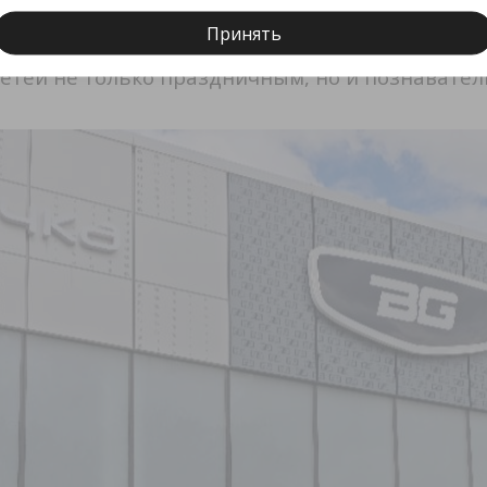
менный бизнес.
Принять
етей не только праздничным, но и познавате