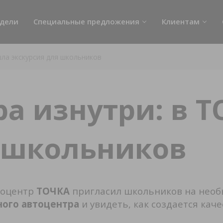
дели
Специальные предложения
Клиентам
Акции
Сервисное обслу
ла экскурсия для школьников
Лизинг
Trade IN
Кредит
Стоимость ТО
а изнутри: в 
Тонировка авто
Детейлинг
я школьников
Конфигурация на
автомобиля
Страхование
оцентр
ТОЧКА
пригласил школьников на необы
Руководство пол
ного автоцентра
и увидеть, как создается кач
Помощь на дорог