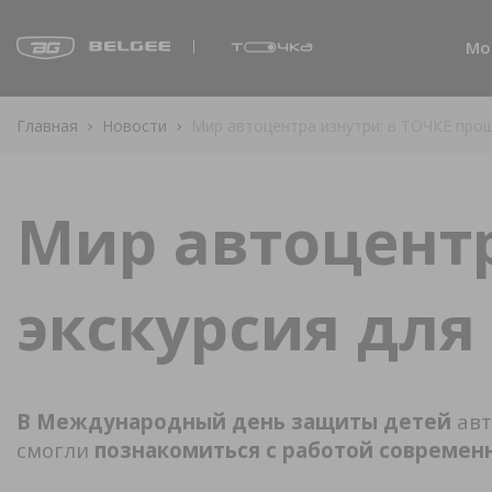
Мо
Главная
Новости
Мир автоцентра изнутри: в ТОЧКЕ прош
Мир автоцентр
экскурсия дл
В Международный день защиты детей
авт
смогли
познакомиться с работой современ