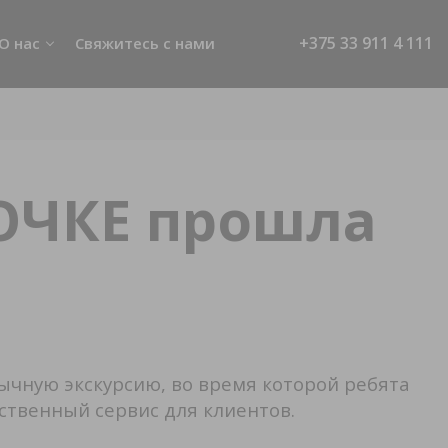
+375 33 911 4 111
О нас
Свяжитесь с нами
живание
Новости
О BELGEE
ТОЧКЕ прошла
строек
чную экскурсию, во время которой ребята
ьзователя
ественный сервис для клиентов.
е