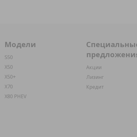
Модели
Специальны
предложени
S50
X50
Акции
X50+
Лизинг
X70
Кредит
X80 PHEV