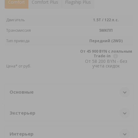
Comfort
Comfort Plus
Flagship Plus
Двигатель
1.5T / 122 л.с.
Трансмиссия
5МКПП
Тип привода
Передний (2WD)
От 45 900 BYN с лояльным
Trade-in
От 58 200 BYN - без
учета скидок
Цена* от pуб.
Основные
Экстерьер
Интерьер