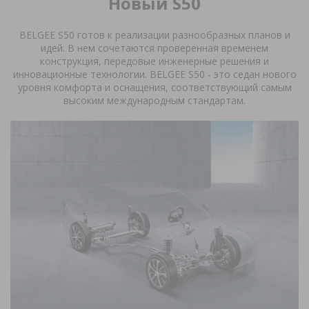
Новый S50
Новый S50
Комфорт
BELGEE
S
50 готов к реализации разнообразных планов и
Функциональность
Прайс лист
идей. В нем сочетаются проверенная временем
конструкция, передовые инженерные решения и
инновационные технологии. BELGEE
S
50 - это седан нового
Оставить заявку
уровня комфорта и оснащения, соответствующий самым
высоким международным стандартам.